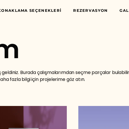
KONAKLAMA SEÇENEKLERİ
REZERVASYON
GAL
om
geldiniz. Burada çalışmalarımdan seçme parçalar bulabilirs
daha fazla bilgi için projelerime göz atın.