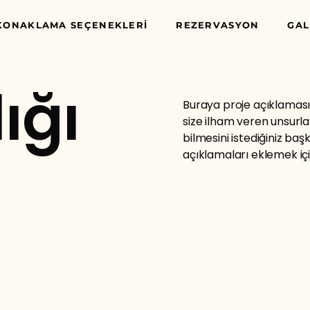
KONAKLAMA SEÇENEKLERİ
REZERVASYON
GAL
ığı
Buraya proje açıklaması g
size ilham veren unsurlar
bilmesini istediğiniz başka
açıklamaları eklemek için